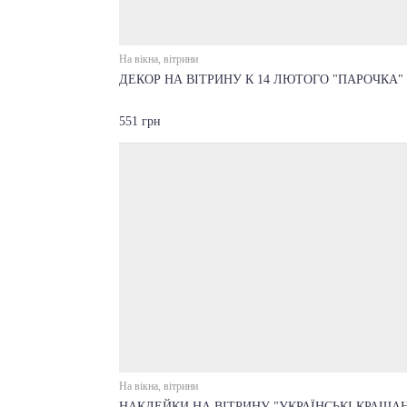
На вікна, вітрини
ДЕКОР НА ВІТРИНУ К 14 ЛЮТОГО "ПАРОЧКА"
551 грн
На вікна, вітрини
НАКЛЕЙКИ НА ВІТРИНУ "УКРАЇНСЬКІ КРАША