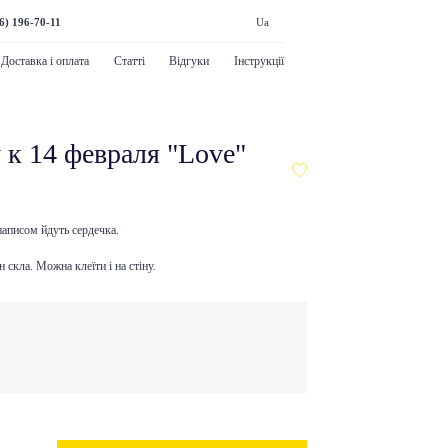
6) 196-70-11
Ua
Доставка і оплата
Статті
Відгуки
Інструкції
 к 14 февраля "Love"
написом йдуть сердечка.
 скла. Можна клеїти і на стіну.