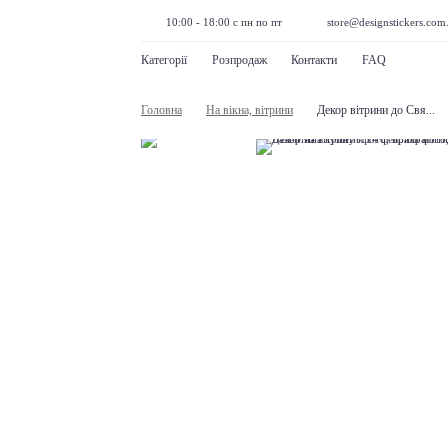
10:00 - 18:00 с пн по пт
store@designstickers.com
Категорії
Розпродаж
Контакти
FAQ
Головна
На вікна, вітрини
Декор вітрини до Свя...