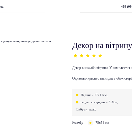
+38 (09
.ua
Декор на вітрину
Декор вікна або вітрини. У комплекті з 
Однаково красиво виглядає з обох сторін
Надпис - 17х11см;
сердечко середнє - 7х8см;
Вибрати колір
Розмір:
75х54 см