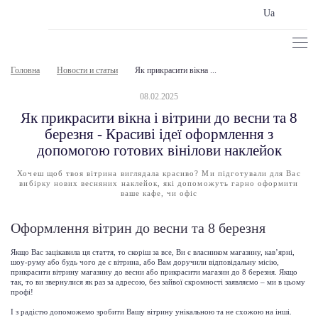
Ua
Головна
Новости и статьи
Як прикрасити вікна ...
08.02.2025
Як прикрасити вікна і вітрини до весни та 8
березня - Красиві ідеї оформлення з
допомогою готових вінілови наклейок
Хочеш щоб твоя вітрина виглядала красиво? Ми підготували для Вас
вибірку нових весняних наклейок, які допоможуть гарно оформити
ваше кафе, чи офіс
Оформлення вітрин до весни та 8 березня
Якщо Вас зацікавила ця стаття, то скоріш за все, Ви є власником магазину, кав’ярні,
шоу-руму або будь чого де є вітрина, або Вам доручили відповідальну місію,
прикрасити вітрину магазину до весни або прикрасити магазин до 8 березня. Якщо
так, то ви звернулися як раз за адресою, без зайвої скромності заявляємо – ми в цьому
профі!
І з радістю допоможемо зробити Вашу вітрину унікальною та не схожою на інші.