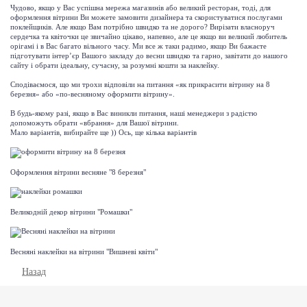
Чудово, якщо у Вас успішна мережа магазинів або великий ресторан, тоді, для
оформлення вітрини Ви можете замовити дизайнера та скористуватися послугами
поклейщиків. Але якщо Вам потрібно швидко та не дорого? Вирізати власноруч
сердечка та квіточки це звичайно цікаво, напевно, але це якщо ви великий любитель
орігамі і в Вас багато вільного часу. Ми все ж таки радимо, якщо Ви бажаєте
підготувати інтер’єр Вашого закладу до весни швидко та гарно, завітати до нашого
сайту і обрати ідеальну, сучасну, за розумні кошти за наклейку.
Сподіваємося, що ми трохи відповіли на питання «як прикрасити вітрину на 8
березня» або «по-весняному
оформити вітрину
».
В будь-якому разі, якщо в Вас виникли питання, наші менеджери з радістю
допоможуть обрати «вбрання» для Вашої вітрини.
Мало варіантів, вибирайте ще )) Ось, ще кілька варіантів
Оформлення вітрини весняне "8 березня"
Великодній декор вітрини "Ромашки"
Весняні наклейки на вітрини "Вишневі квіти"
Назад