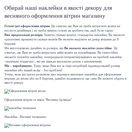
Обирай наші наклейки в якості декору для
весняного оформлення вітрин магазину
Готові ідеї оформлення вітрин.
Це означає що Вам не треба витрачати кошти на
послуги дизайнера і не треба ламати голову як зробити так, щоб було гарно.
Вже прораховані розміри.
Знаючи скільки коштує стандартна наклейка, Ви зможете
орієнтовно прикинути скільки коштів Ви можете виділити на декор вітрини до 8
березня.
Ми виготовляємо дизайни та розміри, які
Ви
зможете поклеїти самостійно
. Це
означає, що Вам не треба витрачати зайві кошти на поклейщиків. Ви самостійно
зможете поклеїти наклейку, попередньою попрактикувавшись на пробній наклейці
«маленька пташечка», які ми завжди висилаємо разом з замовленням.
Ми – виробництво.
Тому, якщо Вам все ж таки потрібний індивідуальний розмір
наклейки або інший колір – без проблем!
Тепер, коли ми трохи розповіли про переваги вінілових наклейок для оформлення
вітрини до весни або на 8 березня, давайте подивимося, що саме Ви можете обрати в
якості декору:
Оформлення вітрин та вікон "Весняна гірлянда"
Наклейка «Весняні тюльпани»