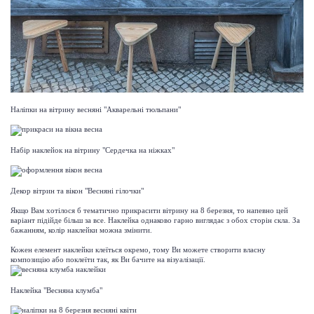
Наліпки на вітрину весняні "Акварельні тюльпани"
Набір наклейок на вітрину "Сердечка на ніжках"
Декор вітрин та вікон "Весняні гілочки"
Якщо Вам хотілося б тематично прикрасити вітрину на 8 березня, то напевно цей
варіант підійде більш за все. Наклейка однаково гарно виглядає з обох сторін скла. За
бажанням, колір наклейки можна змінити.
Кожен елемент наклейки клеїться окремо, тому Ви можете створити власну
композицію або поклеїти так, як Ви бачите на візуалізації.
Наклейка "Весняна клумба"