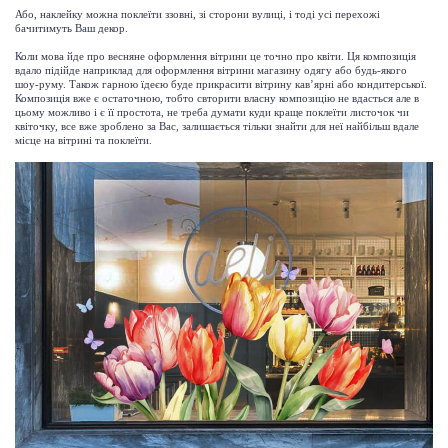
Або, наклейку можна поклеїти ззовні, зі сторони вулиці, і тоді усі перехожі
бачитимуть Ваш декор.
Коли мова йде про весняне оформлення вітрини це точно про квіти. Ця композиція
вдало підійде наприклад для оформлення вітрини магазину одягу або будь-якого
шоу-руму. Також гарною їдеєю буде прикрасити вітрину кав’ярні або кондитерської.
Композиція вже є остаточною, тобто свторити власну композицію не вдасться але в
цьому можливо і є її простота, не треба думати куди краще поклеїти листочок чи
квіточку, все вже зроблено за Вас, залишається тільки знайти для неї найбільш вдале
місце на вітрині та поклеїти.