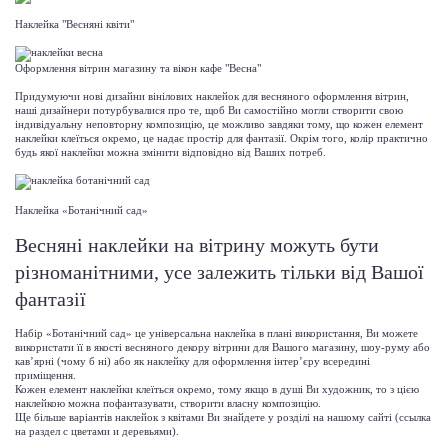
Наклейка "Весняні квіти"
Оформлення вітрин магазину та вікон кафе "Весна"
Придумуючи нові дизайни вінілових наклейок для весняного оформлення вітрин,
наші дизайнери потурбувалися про те, щоб Ви самостійно могли створити свою
індивідуальну неповторну композицію, це можливо завдяки тому, що кожен елемент
наклейки клеїться окремо, це надає простір для фантазії. Окрім того, колір практично
будь якої наклейки можна змінити відповідно від Ваших потреб.
Наклейка «Ботанічний сад»
Весняні наклейки на вітрину можуть бути
різноманітними, усе залежить тільки від Вашої
фантазії
Набір «Ботанічний сад» це універсальна наклейка в плані використання, Ви можете
використати її в якості весняного декору вітрини для Вашого магазину, шоу-руму або
кав’ярні (чому б ні) або як наклейку для оформлення інтер’єру всередині
приміщення.
Кожен елемент наклейки клеїться окремо, тому якщо в душі Ви художник, то з цією
наклейкою можна пофантазувати, створити власну композицію.
Ще більше варіантів наклейок з квітами Ви знайдете у розділі на нашому сайті (ссылка
на раздел с цветами и деревьями).