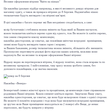
Весняне оформлення вітрини "Квіти на ніжках"
Ця наклейка ідеально підійде наприклад, в якості весняного декору вітрини для
магазину одягу, а також як прикраса вітрини до 8 березня. Надзивчайно ніжно
тюльпанчики будуть виглядати і на вітрині кав’ярні.
В цієї наклейки є багато переваг які Вам неодмінно сподобаються, а саме:
колір бутончиків і стеблинок можна змінити на будь-який за Вашим настроєм;
кожен тюльпанчик клеїться окремо один від одного, тож Ви можете їх клеїти окремо,
тим самим створюючи власну композицію;
наклейка двостороння, це означає, що поклеївши квіточки всередині приміщення,
ззовні вони будуть виглядати також гарно і яскраво;
за Вашим бажанням, розмір тюльпанчика можна змінити, збільшити або зменшити.
Пропонуємо переглянути реальні фото-відгуки наших клієнтів, можливо вони
надихнуть Вас на весняне та яскраве оформлення Вашої вітрини:
Відразу видно як перетворилася вітрина, її відразу помітно, вона стала яскрава та по
весняному прекрасна. І найголовніше, таку красу можна зробити самим, без
допомоги поклейщиків, а це значна економія.
Наклейка «Венера»
Безперечний символ жіночої краси та процвітання, ця композиція стане справжньою
родзинкою Вашої вітрини. Кожен елемент клеїться окремо. Звертаємо Вашу увагу,
наклейка одностороння, це означає, що вона буде кольоровою тільки з однієї сторони.
Ви можете її поклеїти зсередини і тоді вона буде милуватися всередині приміщення,
це зручно коли Ваше приміщення знаходиться на 2 поверсі або Вище, де немає
перехожих, які будуть зазирати у вітрину.