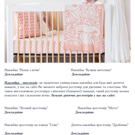
Наклейка "Піони з ім'ям" Наклейка "Бузкові метелики"
Докладніше
Докладніше
Наклейка - зростомір
-це практично універсальна наклейка для будь-якої дитячої
кімнати, у нас на сайті Ви зможете вибрати ростомір для дівчинки чи хлопчика. Ми
також виготовляємо ростоміри з вінілової (банерної) тканини, такий ростомір можна
повісити і він служитиме вічно.
Більше дитячих ростомірів у нас на сайті
Наклейка "Лісовий зростомір" Наклейка-зростомір "Місто"
Докладніше
Докладніше
Наклейка-зростомір на планці "Сови" Дитяча наклейка-зростомір "Драбинка"
Докладніше
Докладніше