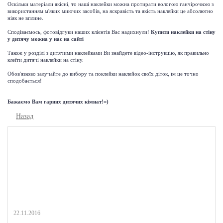
Оскільки матеріали якісні, то наші наклейки можна протирати вологою ганчірочкою з
використанням м'яких миючих засобів, на яскравість та якість наклейки це абсолютно
ніяк не вплине.
Сподіваємось, фотовідгуки наших клієнтів Вас надихнули!
Купити наклейки на стіну
у дитячу можна у нас на сайті
Також у розділі з дитячими наклейками Ви знайдете відео-інструкцію, як правильно
клеїти дитячі наклейки на стіну.
Обов'язково залучайте до вибору та поклейки наклейок своїх діток, їм це точно
сподобається!
Бажаємо Вам гарних дитячих кімнат!=)
Назад
22.11.2016