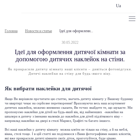
Ua
Головна
Новости и статьи
Ідеї ​​для оформленн...
30.05.2022
Ідеї ​​для оформлення дитячої кімнати за
допомогою дитячих наклейок на стіни.
Як прикрасили дитячу кімнату наші клієнти – дивіться фотовідгуки.
Дитячі наклейки на стіну для будь-якого віку.
Як вибрати наклейки для дитячої
Якщо Ви вирішили прочитати цю статтю, значить дитячу кімнату у Вашому будинку
чи квартирі чекає на серйозне перетворення! Враховуючи весь наш асортимент
дитячих наклейок, можемо впевнено сказати, Ви точно знайдете те, що шукаєте. Ми
пропонуємо наклейки для дітей на будь-який вік, від найменших -наклейки на
шпалери в дитячу з іменами малюків до наклейок для дітей підліткового віку –
наприклад наклейки на двері в стилі Марвел, Графіті та багато іншого.
Всі наші наклейки у дитячу кімнату можна клеїти не тільки на стіну, а й на меблі,
вікна, стелі тощо. І в цій статті ми поділимося з Вами фотографіями наших клієнтів,
які вже прикрасили дитячі кімнати своїх діток, приготуйтеся, буде цікаво.