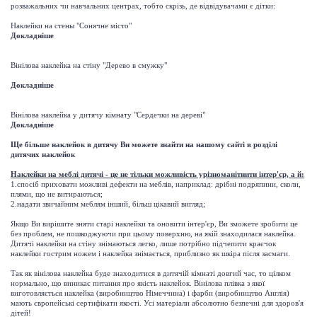
розважальних чи навчальних центрах, тобто скрізь, де відвідувачами є дітки:
Наклейки на стены "Сонячне місто"
Докладніше
Вінілова наклейка на стіну "Дерево в смужку"
Докладніше
Вінілова наклейка у дитячу кімнату "Сердечки на дереві"
Докладніше
Ще більше наклейок в дитячу Ви можете знайти на нашому сайті в розділі
дитячих наклейок
Наклейки на меблі дитячі - це не тільки можливість урізноманітнити інтер'єр, а й:
1.спосіб приховати можливі дефекти на меблів, наприклад: дрібні подряпини, сколи,
плями, що не витираються;
2.надати звичайним меблям інший, більш цікавий вигляд;
Якщо Ви вирішите зняти старі наклейки та оновити інтер'єр, Ви зможете зробити це
без проблем, не пошкоджуючи при цьому поверхню, на якій знаходилася наклейка.
Дитячі наклейки на стіну знімаються легко, лише потрібно підчепити краєчок
наклейки гострим ножем і наклейка знімається, приблизно як шкіра після засмаги.
Так як вінілова наклейка буде знаходитися в дитячій кімнаті довгий час, то цілком
нормально, що виникає питання про якість наклейок. Вінілова плівка з якої
виготовляється наклейка (виробництво Німеччина) і фарби (виробництво Англія)
мають європейські сертифікати якості. Усі матеріали абсолютно безпечні для здоров'я
дітей!