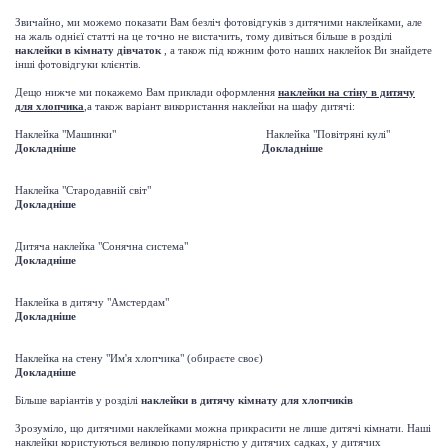
Звичайно, ми можемо показати Вам безліч фотовідгуків з дитячими наклейками, але
на жаль однієї статті на це точно не вистачить, тому дивіться більше в розділі
наклейки в кімнату дівчаток
, а також під кожним фото наших наклейок Ви знайдете
інші фотовідгуки клієнтів.
Дещо нижче ми покажемо Вам приклади оформлення
наклейки на стіну в дитячу
для хлопчика
,а також варіант використання наклейки на шафу дитячі:
Наклейка "Машинки" Наклейка "Повітряні кулі"
Докладніше
Докладніше
Наклейка "Стародавній світ"
Докладніше
Дитяча наклейка "Сонячна система"
Докладніше
Наклейка в дитячу "Амстердам"
Докладніше
Наклейка на стену "Им'я хлопчика" (обираєте своє)
Докладніше
Більше варіантів у розділі
наклейки в дитячу кімнату для хлопчиків
Зрозуміло, що дитячими наклейками можна прикрасити не лише дитячі кімнати. Наші
наклейки користуються великою популярністю у дитячих садках, у дитячих