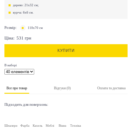
дерево: 21х32 см;
курча: 6х6 см.
Розмір:
110х70 см
Ціна:
531
грн
КУПИТИ
В наборі
Все про товар
Відгуки (0)
Оплата та доставка
Підходить для поверхонь:
Шпалери
Фарба
Кахель
Меблі
Вікна
Техніка