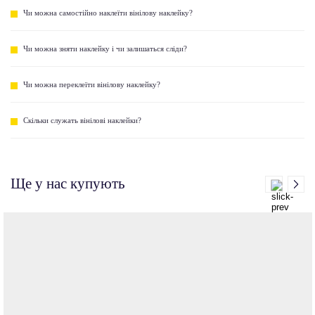
Чи можна самостійно наклеїти вінілову наклейку?
Чи можна зняти наклейку і чи залишаться сліди?
Чи можна переклеїти вінілову наклейку?
Скільки служать вінілові наклейки?
Ще у нас купують