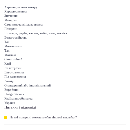
Характеристики товару
Характеристика
Значення
Матеріал
Самоклеюча вінілова плівка
Поверхні
Шпалери, фарба, кахель, меблі, скло, техніка
Вологостійкість
Так
Можна мити
Так
Монтаж
Самостійний
Клей
Не потрібен
Виготовлення
Під замовлення
Розмір
Стандартний або індивідуальний
Виробник
DesignStickers
Країна виробництва
Україна
Питання і відповіді
На які поверхні можна клеїти вінілові наклейки?