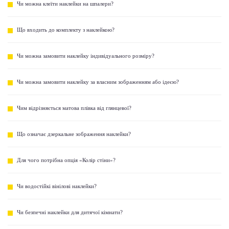
Чи можна клеїти наклейки на шпалери?
Що входить до комплекту з наклейкою?
Чи можна замовити наклейку індивідуального розміру?
Чи можна замовити наклейку за власним зображенням або ідеєю?
Чим відрізняється матова плівка від глянцевої?
Що означає дзеркальне зображення наклейки?
Для чого потрібна опція «Колір стіни»?
Чи водостійкі вінілові наклейки?
Чи безпечні наклейки для дитячої кімнати?