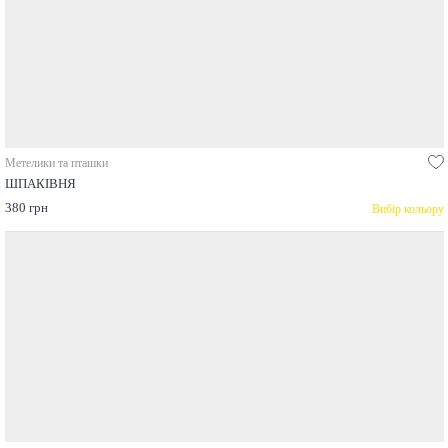
Метелики та пташки
ШПАКІВНЯ
380 грн
Вибір кольору