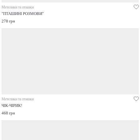
Метелики та пташки
"ПТАШИНІ РОЗМОВИ"
278 грн
Метелики та пташки
ЧІК-ЧІРИК!
468 грн