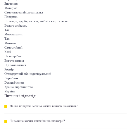
Значення
Матеріал
Самоклеюча вінілова плівка
Поверхні
Шпалери, фарба, кахель, меблі, скло, техніка
Вологостійкість
Так
Можна мити
Так
Монтаж
Самостійний
Клей
Не потрібен
Виготовлення
Під замовлення
Розмір
Стандартний або індивідуальний
Виробник
DesignStickers
Країна виробництва
Україна
Питання і відповіді
На які поверхні можна клеїти вінілові наклейки?
Чи можна клеїти наклейки на шпалери?