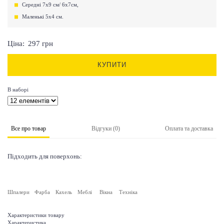
Середні 7х9 см/ 6х7см,
Маленькі 5х4 см.
Ціна:
297
грн
КУПИТИ
В наборі
Все про товар
Відгуки (0)
Оплата та доставка
Підходить для поверхонь:
Шпалери
Фарба
Кахель
Меблі
Вікна
Техніка
Характеристики товару
Характеристика