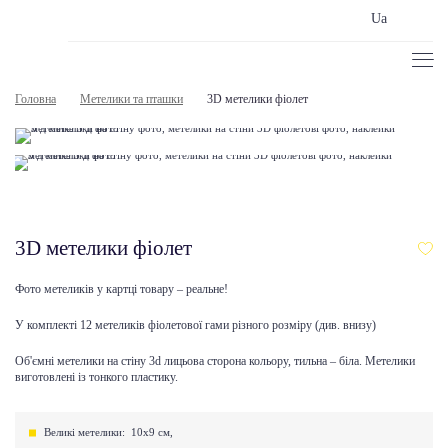
Ua
Головна
Метелики та пташки
3D метелики фіолет
3D метелики фіолет
Фото метеликів у картці товару – реальне!
У комплекті 12 метеликів фіолетової гами різного розміру (див. внизу)
Об'ємні метелики на стіну 3d лицьова сторона кольору, тильна – біла. Метелики
виготовлені із тонкого пластику.
Великі метелики: 10х9 см,