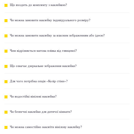
Що входить до комплекту з наклейкою?
Чи можна замовити наклейку індивідуального розміру?
Чи можна замовити наклейку за власним зображенням або ідеєю?
Чим відрізняється матова плівка від глянцевої?
Що означає дзеркальне зображення наклейки?
Для чого потрібна опція «Колір стіни»?
Чи водостійкі вінілові наклейки?
Чи безпечні наклейки для дитячої кімнати?
Чи можна самостійно наклеїти вінілову наклейку?