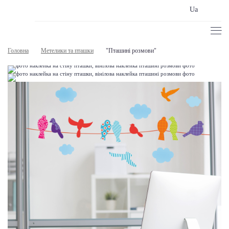
Ua
Головна
Метелики та пташки
"Пташині розмови"