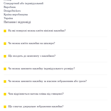
Стандартний або індивідуальний
Виробник
DesignStickers
Країна виробництва
Україна
Питання і відповіді
На які поверхні можна клеїти вінілові наклейки?
Чи можна клеїти наклейки на шпалери?
Що входить до комплекту з наклейкою?
Чи можна замовити наклейку індивідуального розміру?
Чи можна замовити наклейку за власним зображенням або ідеєю?
Чим відрізняється матова плівка від глянцевої?
Що означає дзеркальне зображення наклейки?