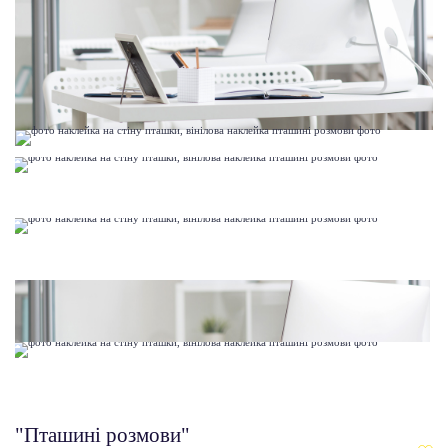
"Пташині розмови"