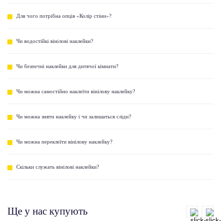
Для чого потрібна опція «Колір стіни»?
Чи водостійкі вінілові наклейки?
Чи безпечні наклейки для дитячої кімнати?
Чи можна самостійно наклеїти вінілову наклейку?
Чи можна зняти наклейку і чи залишаться сліди?
Чи можна переклеїти вінілову наклейку?
Скільки служать вінілові наклейки?
Ще у нас купують