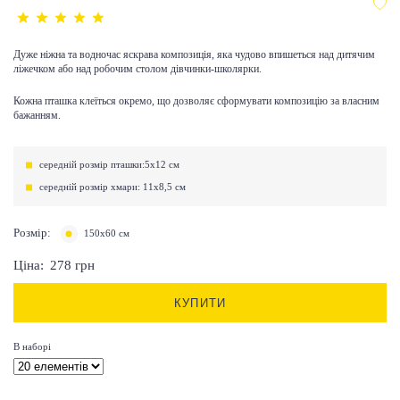
Дуже ніжна та водночас яскрава композиція, яка чудово впишеться над дитячим
ліжечком або над робочим столом дівчинки-школярки.
Кожна пташка клеїться окремо, що дозволяє сформувати композицію за власним
бажанням.
середній розмір пташки:5х12 см
середній розмір хмари: 11х8,5 см
Розмір:
150х60 см
Ціна:
278
грн
КУПИТИ
В наборі