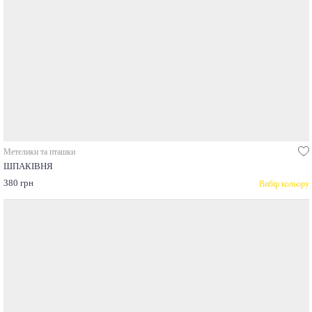
Метелики та пташки
ШПАКІВНЯ
380 грн
Вибір кольору