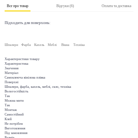
Все про товар
Відгуки (6)
Оплата та доставка
Підходить для поверхонь:
Шпалери
Фарба
Кахель
Меблі
Вікна
Техніка
Характеристики товару
Характеристика
Значення
Матеріал
Самоклеюча вінілова плівка
Поверхні
Шпалери, фарба, кахель, меблі, скло, техніка
Вологостійкість
Так
Можна мити
Так
Монтаж
Самостійний
Клей
Не потрібен
Виготовлення
Під замовлення
Розмір