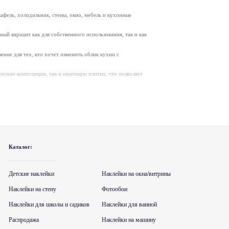
афель, холодильник, стены, окно, мебель и кухонные
ый вариант как для собственного использования, так и как
ние для тех, кто хочет изменить облик кухни с
еские композиции, так и имитации плитки, что позволяет
Каталог:
Детские наклейки
Наклейки на окна/витрины
Наклейки на стену
Фотообои
илизации интерьера.
Наклейки для школы и садиков
Наклейки для ванной
меры, а также возможность подбора под индивидуальные
Распродажа
Наклейки на машину