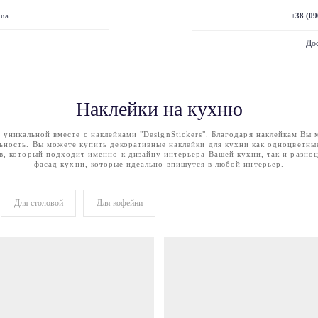
+38 (09
.ua
Дос
Наклейки на кухню
 уникальной вместе с наклейками "DesignStickers". Благодаря наклейкам Вы 
ьность. Вы можете купить декоративные наклейки для кухни как одноцветны
в, который подходит именно к дизайну интерьера Вашей кухни, так и разно
фасад кухни, которые идеально впишутся в любой интерьер.
Для столовой
Для кофейни