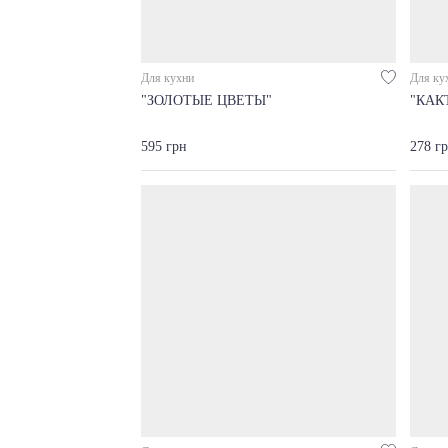
Для кухни
Для ку
"ЗОЛОТЫЕ ЦВЕТЫ"
"КАК
595 грн
278 г