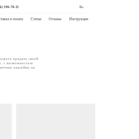
6) 196-70-11
Ru
тавка и оплата
Статьи
Отзывы
Инструкции
можете придать своей
е, с возможностью
цветные наклейки на