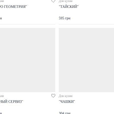
хни
Для кухни
РО ГЕОМЕТРИЯ"
"ТАЙСКИЙ"
рн
595 грн
хни
Для кухни
НЫЙ СЕРВИЗ"
"ЧАШКИ"
рн
304 грн