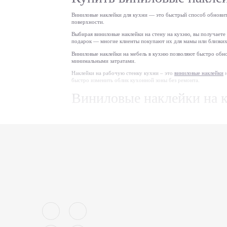
Виниловые наклейки для кухни — это быстрый способ обновить 
поверхности.
Выбирая виниловые наклейки на стену на кухню, вы получаете 
подарок — многие клиенты покупают их для мамы или близких
Виниловые наклейки на мебель в кухню позволяют быстро обно
минимальными затратами.
Наклейки на рабочую стенку кухни – это
виниловые наклейки
н
быстро изменить облик кухонной зоны без ремонта.
Виниловые наклейки на к
подходят для разных поверхностей: наклейки на стену кухн
не повреждают основание — после демонтажа поверхность
водостойкая наклейка для кухни выдерживает регулярную
простой монтаж без специалистов — можно быстро наклеи
сертифицированные материалы обеспечивают безопасное и
Практические решения дл
Виниловые наклейки на кухню используются не только для деко
Если нужно быстро закрыть повреждение плитки, оптимальн
параметры. Для напольного использования рекомендуется доп