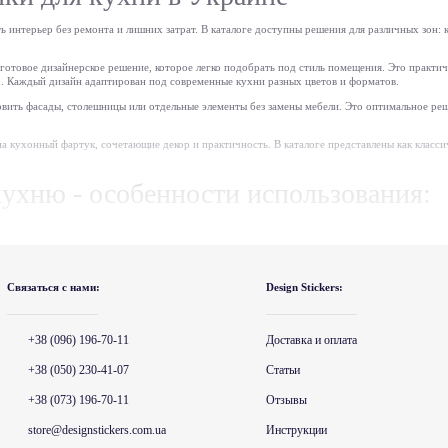
интерьер без ремонта и лишних затрат. В каталоге доступны решения для различных зон: к
готовое дизайнерское решение, которое легко подобрать под стиль помещения. Это практичн
. Каждый дизайн адаптирован под современные кухни разных цветов и форматов.
вить фасады, столешницы или отдельные элементы без замены мебели. Это оптимальное реше
а кухонный фартук, сочетающие декор и практичность. В каталоге представлены как классич
ухню - особенности использования:
и, мебель, кафель, стекло, технику;
 остается без дефектов;
 влажную уборку;
Связаться с нами:
Design Stickers:
ть самостоятельно;
спользование и длительный срок службы.
+38 (096) 196-70-11
Доставка и оплата
я использования наклеек на кухню
+38 (050) 230-41-07
Статьи
ра, но и для решения конкретных задач: обновление поверхностей, маскировка дефектов, ст
+38 (073) 196-70-11
Отзывы
ое решение —
купить наклейки на кафель
. В каталоге представлены варианты под разные раз
store@designstickers.com.ua
Инструкции
олнительная ламинация для повышения износостойкости.