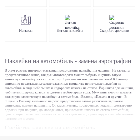
На заказ
Легкая поклейка
Скорость доставки
Наклейки на автомобиль - замена аэрографии
В этом разделе интернет-магазина представлены наклейки на машину. Из каталога
представленного выше, каждый автовладелец может выбрать и купить такую
виниловую наклейку на авто, о которой раньше он мог только мечтать! К Вашему
вниманию представлены самые различные варианты: прикольные наклейки на
автомобиль в виде небольших и недорогих наклеек на стекло. Варианты для женщин,
любительниц ярких красок и цветов в любое время года. Мужчины смогут заказать
солидную классическую наклейку на автомобиль «Волна», «Пламя» и другие. В
общем, к Вашему вниманию широко представлены самые различные варианты
виниловых наклеек на машину. От классических, проверенных годами и достаточно
дорогих при покупке, до молодежных, прикольных наклеек на стекло автомобиля,
цена которых позволяет менять их хоть каждый месяц, ориентируясь на собственное
настроение и сезон.
Свойства наклеек на автомобиль.
Автомобильные виниловые наклейки от DesignStickers обладают такими же