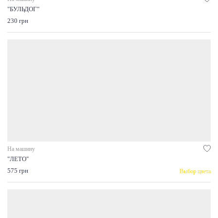
"БУЛЬДОГ"
230 грн
На машину
"ЛЕТО"
575 грн
Выбор цвета