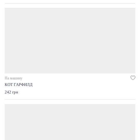
На машину
КОТ ГАРФИЛД
242 грн