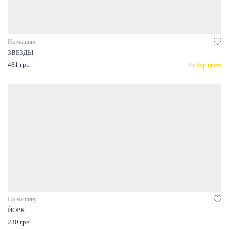
На машину
ЗВЕЗДЫ
481 грн
Выбор цвета
На машину
ЙОРК
230 грн