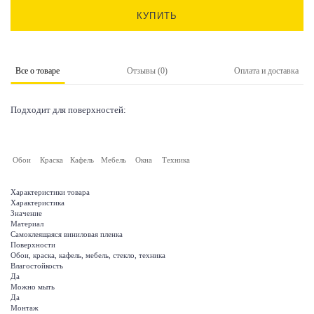
КУПИТЬ
Все о товаре
Отзывы (0)
Оплата и доставка
Подходит для поверхностей:
Обои
Краска
Кафель
Мебель
Окна
Техника
Характеристики товара
Характеристика
Значение
Материал
Самоклеящаяся виниловая пленка
Поверхности
Обои, краска, кафель, мебель, стекло, техника
Влагостойкость
Да
Можно мыть
Да
Монтаж