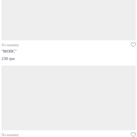
На машину
"МОПС"
230 грн
На машину