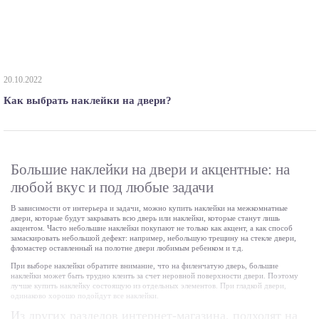
20.10.2022
Как выбрать наклейки на двери?
Большие наклейки на двери и акцентные: на
любой вкус и под любые задачи
В зависимости от интерьера и задачи, можно купить наклейки на межкомнатные
двери, которые будут закрывать всю дверь или наклейки, которые станут лишь
акцентом. Часто небольшие наклейки покупают не только как акцент, а как способ
замаскировать небольшой дефект: например, небольшую трещину на стекле двери,
фломастер оставленный на полотне двери любимым ребенком и т.д.
При выборе наклейки обратите внимание, что на филенчатую дверь, большие
наклейки может быть трудно клеить за счет неровной поверхности двери. Поэтому
лучше купить наклейку состоящую из отдельных элементов. При гладкой двери,
одинаково хорошо подойдут все наклейки.
Из других разделов интернет-магазина, подходят на