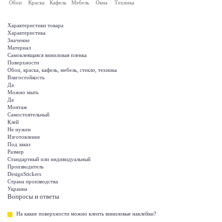
Обои
Краска
Кафель
Мебель
Окна
Техника
Характеристики товара
Характеристика
Значение
Материал
Самоклеящаяся виниловая пленка
Поверхности
Обои, краска, кафель, мебель, стекло, техника
Влагостойкость
Да
Можно мыть
Да
Монтаж
Самостоятельный
Клей
Не нужен
Изготовление
Под заказ
Размер
Стандартный или индивидуальный
Производитель
DesignStickers
Страна производства
Украина
Вопросы и ответы
На какие поверхности можно клеить виниловые наклейки?