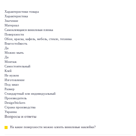
Характеристики товара
Характеристика
Значение
Материал
Самоклеящаяся виниловая пленка
Поверхности
Обои, краска, кафель, мебель, стекло, техника
Влагостойкость
Да
Можно мыть
Да
Монтаж
Самостоятельный
Клей
Не нужен
Изготовление
Под заказ
Размер
Стандартный или индивидуальный
Производитель
DesignStickers
Страна производства
Украина
Вопросы и ответы
На какие поверхности можно клеить виниловые наклейки?