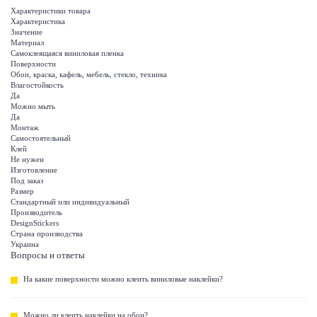
Характеристики товара
Характеристика
Значение
Материал
Самоклеящаяся виниловая пленка
Поверхности
Обои, краска, кафель, мебель, стекло, техника
Влагостойкость
Да
Можно мыть
Да
Монтаж
Самостоятельный
Клей
Не нужен
Изготовление
Под заказ
Размер
Стандартный или индивидуальный
Производитель
DesignStickers
Страна производства
Украина
Вопросы и ответы
На какие поверхности можно клеить виниловые наклейки?
Можно ли клеить наклейки на обои?