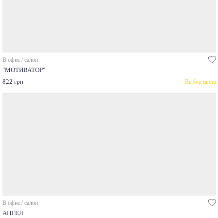
В офис / салон
"МОТИВАТОР"
822 грн
Выбор цвета
В офис / салон
АНГЕЛ