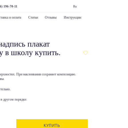
6) 196-70-11
Ru
тавка и оплата
Статьи
Отзывы
Инструкции
адпись плакат
у в школу купить.
верхностях. При наклеивании сохраняет композицию.
вы.
тельно.
в другом порядке.
КУПИТЬ