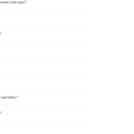
жению или идее?
?
 наклейку?
?