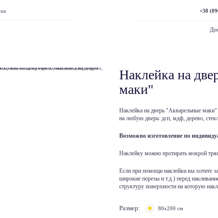
+38 (09
.ua
Дос
Наклейка на две
маки"
Наклейка на дверь "Акварельные маки"
на любую дверь: дсп, мдф, дерево, стекл
Возможно изготовление по индивид
Наклейку можно протирать мокрой тря
Если при помощи наклейки вы хотите з
широкие порезы и т.д.) перед накливани
структуру поверхности на которую накл
Размер:
80х200 см