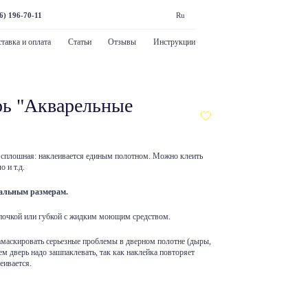
6) 196-70-11
Ru
тавка и оплата
Статьи
Отзывы
Инструкции
рь "Акварельные
 сплошная: наклеивается единым полотном. Можно клеить
о и т.д.
уальным размерам.
почкой или губкой с жидким моющим средством.
амаскировать серьезные проблемы в дверном полотне (дыры,
ем дверь надо зашпаклевать, так как наклейка повторяет
еивается.