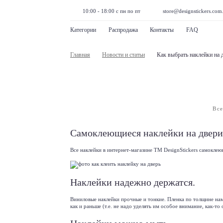
10:00 - 18:00 с пн по пт
store@designstickers.com
Категории
Распродажа
Контакты
FAQ
Главная
Новости и статьи
Как выбрать наклейки на 
Все
Самоклеющиеся наклейки на двери
Все наклейки в интернет-магазине TM DеsignStickers самокле
Наклейки надежно держатся.
Виниловые наклейки
прочные и тонкие. Пленка по толщине нам
как и раньше (т.е. не надо уделять им особое внимание, как-т