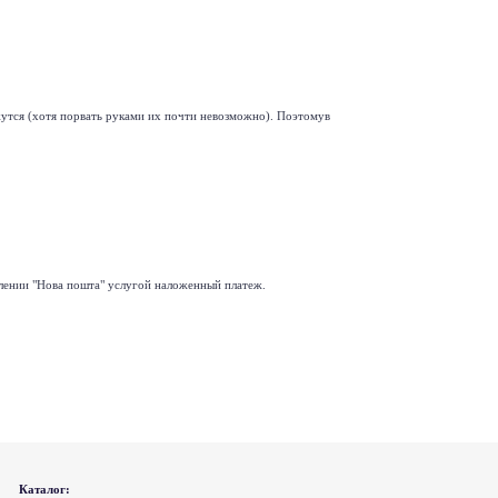
ежутся (хотя порвать руками их почти невозможно). Поэтомув
делении "Нова пошта" услугой наложенный платеж.
Каталог: