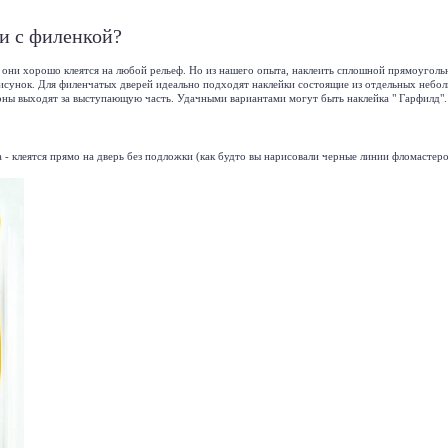
и с филенкой?
, они хорошо клеятся на любой рельеф. Но из нашего опыта, наклеить сплошной прямоуголь
 рисунок. Для филенчатых дверей идеально подходят наклейки состоящие из отдельных небол
оны выходят за выступающую часть. Удачными вариантами могут быть наклейка " Гарфилд".
 - клеятся прямо на дверь без подложки (как будто вы нарисовали черные линии фломастеро