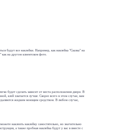
ься будут все наклейки. Например, как наклейка "
Сказка
" на
" как на другом клиентском фото.
легко будет сделать зависит от места расположения двери. В
ной, клей хватается лучше. Скорее всего в этом случае, вам
ко удаляются жидким моющим средством. В любом случае,
ы сможете наклеить наклейку самостятельно, но значительно
струкция, а также пробная наклейка будут у вас в вместе с