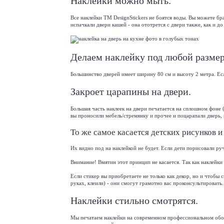
Наклейки можно мыть.
Все наклейки TM DеsignStickers не боятся воды. Вы можете б
испачкали двери кашей - она ототрется с двери также, как и до
Делаем наклейку под любой размер
Большинство дверей имеет ширину 80 см и высоту 2 метра. Ес
Закроет царапины на двери.
Большая часть наклеек на двери печатается на сплошном фоне 
вы проносили мебель/стремянку и прочее и поцарапали дверь,
То же самое касается детских рисунков и
Их видно под на наклейкой не будет. Если дети порисовали ру
Внимание! Вмятин этот принцип не касается. Так как наклейки
Если стикер вы приобретаете не только как декор, но и чтобы
руках, клеили) - они смогут грамотно вас проконсультировать.
Наклейки стильно смотрятся.
Мы печатаем наклейки на современном профессиональном об