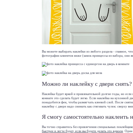
Вы можете выбирать наклейки из любого раздела - главное, чт
фотографии клиентов ниже (замок принцессы из набора, они яв
Можно ли наклейку с двери снять?
Наклейка будет яркой и привлекательной долгие годы, но если 
комнате это сделать будет легко. Если наклейка на кухонной дв
понадобится фен, чтобы размягчать клеевой слой. После снят
наклейку с двери надо снимать как стягивать чулок: сверху вниз
Я смогу самостоятельно наклеить н
Вы точно справитесь без привлечения специальных поклейщиков
быстрее и легче будет, если вы будете делать это вдвоем
. Один