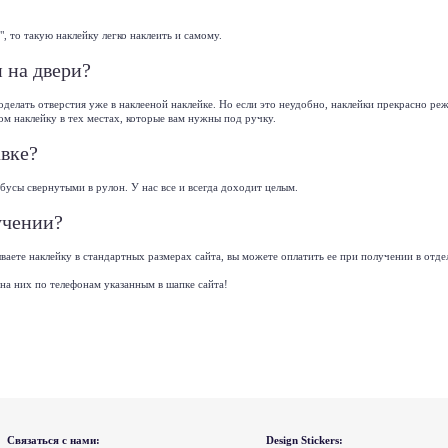
", то такую наклейку легко наклеить и самому.
 на двери?
оделать отверстия уже в наклееной наклейке. Но если это неудобно, наклейки прекрасно р
ом наклейку в тех местах, которые вам нужны под ручку.
авке?
усы свернутыми в рулон. У нас все и всегда доходит целым.
учении?
ываете наклейку в стандартных размерах сайта, вы можете оплатить ее при получении в от
 на них по телефонам указанным в шапке сайта!
Связаться с нами:
Design Stickers: