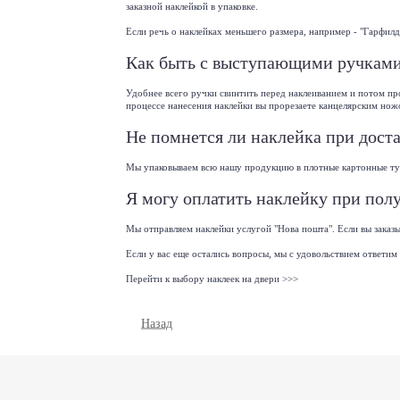
заказной наклейкой в упаковке.
Если речь о наклейках меньшего размера, например - "
Гарфилд
Как быть с выступающими ручками
Удобнее всего ручки свинтить перед наклеиванием и потом пр
процессе нанесения наклейки вы прорезаете канцелярским нож
Не помнется ли наклейка при дост
Мы упаковываем всю нашу продукцию в плотные картонные туб
Я могу оплатить наклейку при пол
Мы отправляем наклейки услугой "Нова пошта". Если вы заказ
Если у вас еще остались вопросы, мы с удовольствием ответим
Перейти к выбору наклеек на двери >>>
Назад