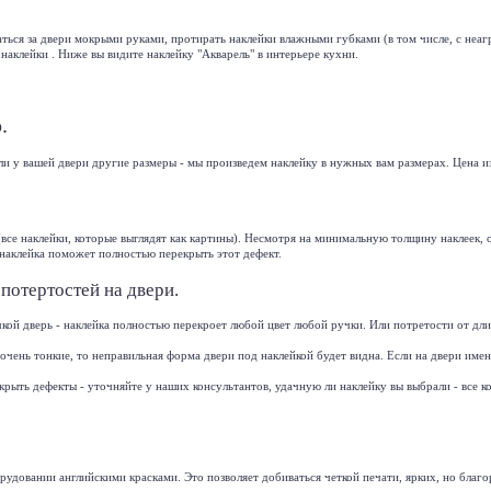
раться за двери мокрыми руками, протирать наклейки влажными губками (в том числе, с н
 наклейки . Ниже вы видите наклейку "
Акварель
" в интерьере кухни.
.
ли у вашей двери другие размеры - мы произведем наклейку в нужных вам размерах. Цена и
(все наклейки, которые выглядят как картины). Несмотря на минимальную толщину наклеек, 
 наклейка поможет полностью перекрыть этот дефект.
 потертостей на двери.
чкой дверь - наклейка полностью перекроет любой цвет любой ручки. Или потретости от дл
 очень тонкие, то неправильная форма двери под наклейкой будет видна. Если на двери имен
 скрыть дефекты - уточняйте у наших консультантов, удачную ли наклейку вы выбрали - все
орудовании
английскими красками. Это позволяет добиваться четкой печати, ярких, но благ