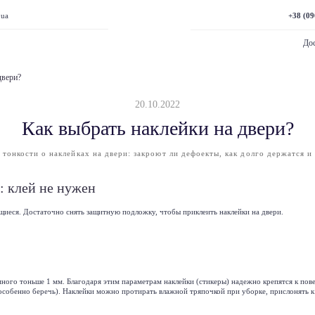
+38 (09
.ua
Дос
двери?
20.10.2022
Как выбрать наклейки на двери?
 тонкости о наклейках на двери: закроют ли дефоекты, как долго держатся и 
: клей не нужен
ющиеся. Достаточно снять защитную подложку, чтобы приклеить
наклейки на двери
.
ного тоньше 1 мм. Благодаря этим параметрам наклейки (стикеры) надежно крепятся к пов
о особенно беречь). Наклейки можно протирать влажной тряпочкой при уборке, прислонять к