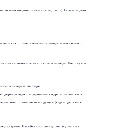
еагрессивными жидкими моющими средствами). Если ваши дети
зменится на стоимость изменения размера вашей наклейки.
они очень плотные - через них ничего не видно. Поэтому если
ительной эксплуатации двери.
но дырка, ее надо предварительно аккуратно зашпаклевать.
 консультанты хорошо знают продукцию (видели, держали в
ородных цветов. Наклейки смотрятся дорого и уместны в