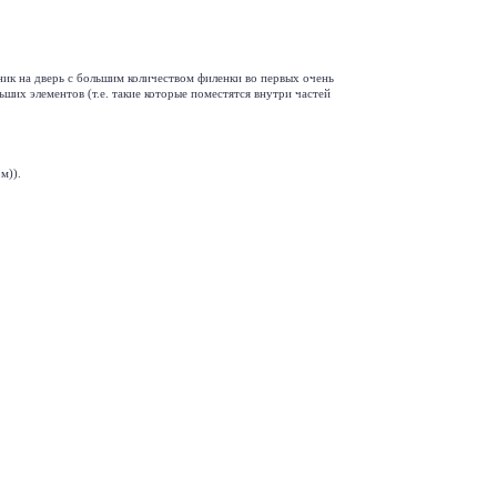
ник на дверь с большим количеством филенки во первых очень
ьших элементов (т.е. такие которые поместятся внутри частей
м)).