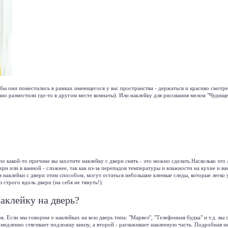
обы они поместились в рамках имеющегося у вас пространства - держаться и красиво смотрет
но разместили где-то в другом месте комнаты). Или наклейку для рисования мелом "
Чудище
по какой-то причине вы захотите наклейку с двери снять - это можно сделать.Насколько это 
ери или в ванной - сложнее, так как из-за перепадов температуры и влажности на кухне и ван
ия наклейки с двери этим способом, могут остаться небольшие клеевые следы, которые лег
 строго вдоль двери (на себя не тянуть!).
аклейку на дверь?
. Если мы говорим о наклейках на всю дверь типа: "
Марвел
", "
Телефонная будка
" и т.д. в
 медленно стягивает подложку книзу, а второй - раглаживает наклееную часть. Подробная ин