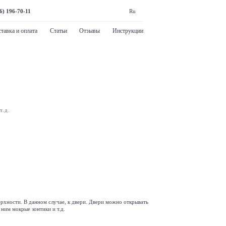
6) 196-70-11
Ru
тавка и оплата
Статьи
Отзывы
Инструкции
т.д.
ерхности. В данном случае, к двери. Двери можно открывать
 ним мокрые зонтики и т.д.