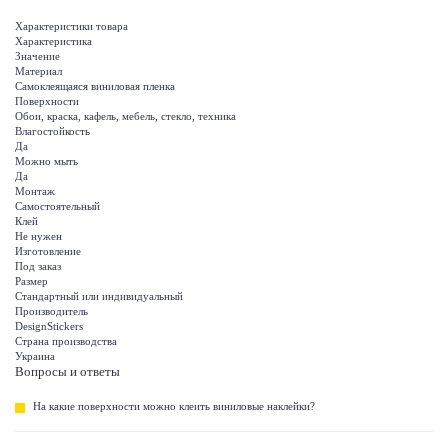
Характеристики товара
Характеристика
Значение
Материал
Самоклеящаяся виниловая пленка
Поверхности
Обои, краска, кафель, мебель, стекло, техника
Влагостойкость
Да
Можно мыть
Да
Монтаж
Самостоятельный
Клей
Не нужен
Изготовление
Под заказ
Размер
Стандартный или индивидуальный
Производитель
DesignStickers
Страна производства
Украина
Вопросы и ответы
На какие поверхности можно клеить виниловые наклейки?