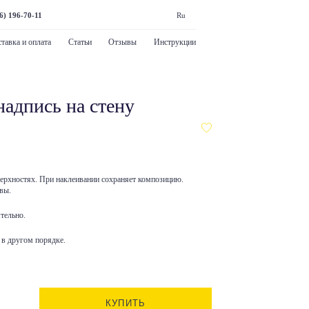
6) 196-70-11
Ru
тавка и оплата
Статьи
Отзывы
Инструкции
адпись на стену
верхностях. При наклеивании сохраняет композицию.
вы.
тельно.
в другом порядке.
КУПИТЬ