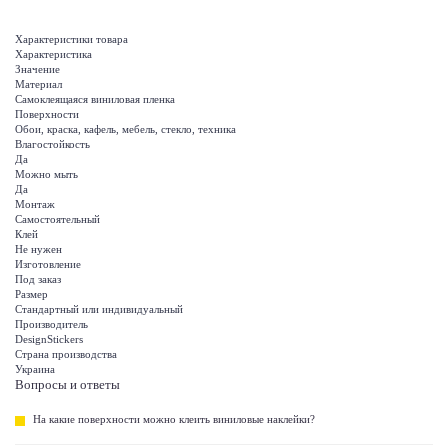
Характеристики товара
Характеристика
Значение
Материал
Самоклеящаяся виниловая пленка
Поверхности
Обои, краска, кафель, мебель, стекло, техника
Влагостойкость
Да
Можно мыть
Да
Монтаж
Самостоятельный
Клей
Не нужен
Изготовление
Под заказ
Размер
Стандартный или индивидуальный
Производитель
DesignStickers
Страна производства
Украина
Вопросы и ответы
На какие поверхности можно клеить виниловые наклейки?