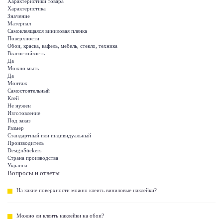
Характеристики товара
Характеристика
Значение
Материал
Самоклеящаяся виниловая пленка
Поверхности
Обои, краска, кафель, мебель, стекло, техника
Влагостойкость
Да
Можно мыть
Да
Монтаж
Самостоятельный
Клей
Не нужен
Изготовление
Под заказ
Размер
Стандартный или индивидуальный
Производитель
DesignStickers
Страна производства
Украина
Вопросы и ответы
На какие поверхности можно клеить виниловые наклейки?
Можно ли клеить наклейки на обои?