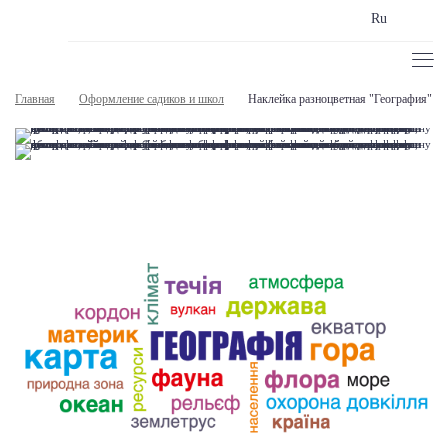
Ru
Главная
Оформление садиков и школ
Наклейка разноцветная "География"