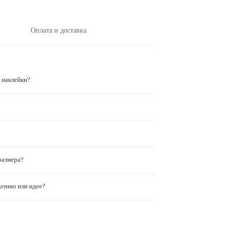
Оплата и доставка
 наклейки?
размера?
жению или идее?