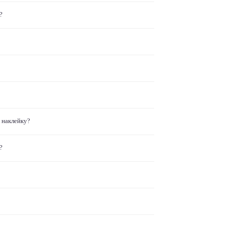
?
 наклейку?
?