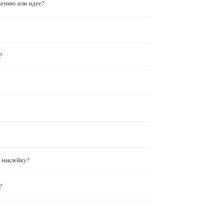
жению или идее?
?
 наклейку?
?