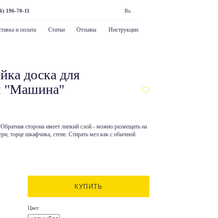
6) 196-70-11
Ru
тавка и оплата
Статьи
Отзывы
Инструкции
йка доска для
м "Машина"
 Обратная сторона имеет липкий слой - можно размещать на
ери, торце шкафчика, стене. Стирать мел как с обычной
КУПИТЬ
Цвет