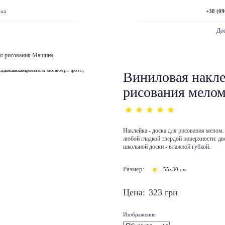
+38 (09
.ua
Дос
ля рисования Машина
Виниловая накле
рисования мело
Наклейка - доска для рисования мелом.
любой гладкой твердой поверхности: дв
школьной доски - влажной губкой.
Размер:
55х30 см
Цена:
323
грн
Изображение