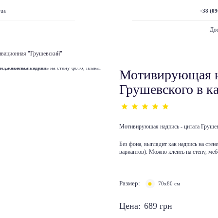
+38 (09
.ua
Дос
ивационная "Грушевский"
Мотивирующая н
Грушевского в к
Мотивирующая надпись - цитата Грушевс
Без фона, выглядит как надпись на стен
вариантов). Можно клеить на стену, мебе
Размер:
70х80 см
Цена:
689
грн