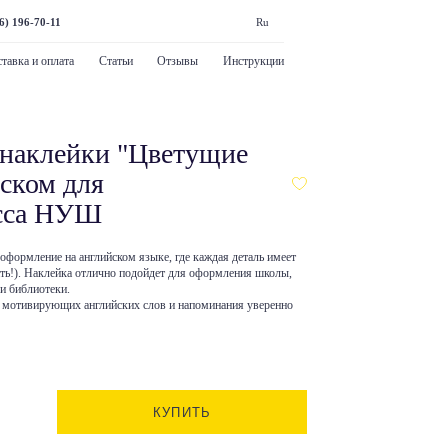
6) 196-70-11
Ru
тавка и оплата
Статьи
Отзывы
Инструкции
наклейки "Цветущие
йском для
асса НУШ
 оформление на английском языке, где каждая деталь имеет
нать!). Наклейка отлично подойдет для оформления школы,
и библиотеки.
 мотивирующих английских слов и напоминания уверенно
КУПИТЬ