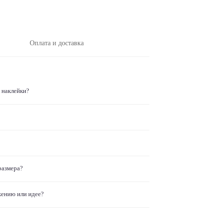
Оплата и доставка
 наклейки?
размера?
жению или идее?