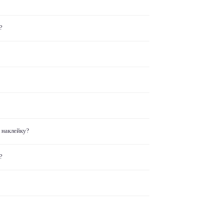
?
 наклейку?
?