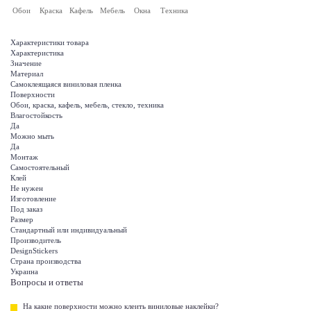
Обои
Краска
Кафель
Мебель
Окна
Техника
Характеристики товара
Характеристика
Значение
Материал
Самоклеящаяся виниловая пленка
Поверхности
Обои, краска, кафель, мебель, стекло, техника
Влагостойкость
Да
Можно мыть
Да
Монтаж
Самостоятельный
Клей
Не нужен
Изготовление
Под заказ
Размер
Стандартный или индивидуальный
Производитель
DesignStickers
Страна производства
Украина
Вопросы и ответы
На какие поверхности можно клеить виниловые наклейки?