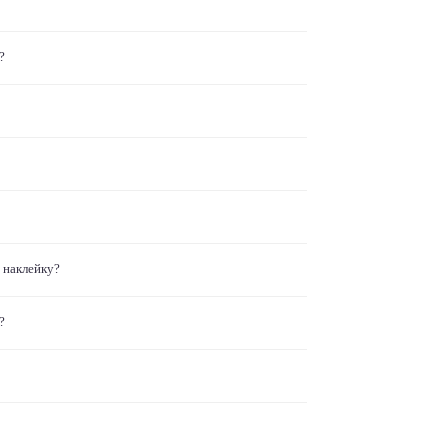
?
 наклейку?
?