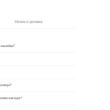
Оплата и доставка
 наклейки?
размера?
жению или идее?