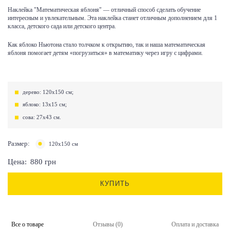
Наклейка "Математическая яблоня" — отличный способ сделать обучение
интересным и увлекательным. Эта наклейка станет отличным дополнением для 1
класса, детского сада или детского центра.
Как яблоко Ньютона стало толчком к открытию, так и наша математическая
яблоня помогает детям «погрузиться» в математику через игру с цифрами.
дерево: 120х150 см;
яблоко: 13х15 см;
сова: 27х43 см.
Размер:
120х150 см
Цена:
880
грн
КУПИТЬ
Все о товаре
Отзывы (0)
Оплата и доставка