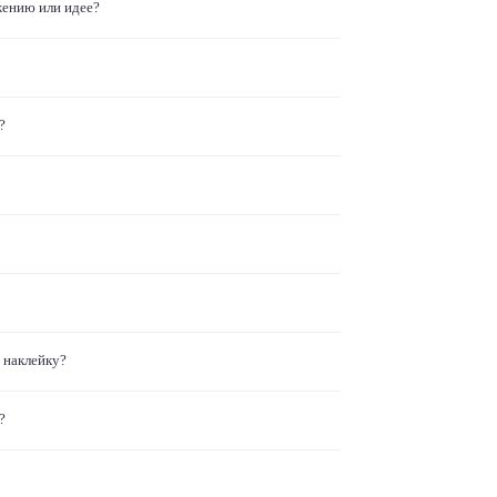
жению или идее?
?
 наклейку?
?