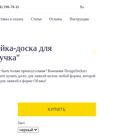
6) 196-70-11
Ru
тавка и оплата
Статьи
Отзывы
Инструкции
йка-доска для
учка"
ет быть только прямоугольная? Компания DesignStickers
жете купить доску для записей мелом любой формы, которой
 для записей в форме Облака!
КУПИТЬ
Цвет