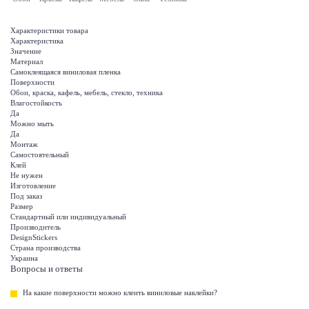
Характеристики товара
Характеристика
Значение
Материал
Самоклеящаяся виниловая пленка
Поверхности
Обои, краска, кафель, мебель, стекло, техника
Влагостойкость
Да
Можно мыть
Да
Монтаж
Самостоятельный
Клей
Не нужен
Изготовление
Под заказ
Размер
Стандартный или индивидуальный
Производитель
DesignStickers
Страна производства
Украина
Вопросы и ответы
На какие поверхности можно клеить виниловые наклейки?