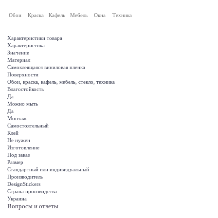
Обои
Краска
Кафель
Мебель
Окна
Техника
Характеристики товара
Характеристика
Значение
Материал
Самоклеящаяся виниловая пленка
Поверхности
Обои, краска, кафель, мебель, стекло, техника
Влагостойкость
Да
Можно мыть
Да
Монтаж
Самостоятельный
Клей
Не нужен
Изготовление
Под заказ
Размер
Стандартный или индивидуальный
Производитель
DesignStickers
Страна производства
Украина
Вопросы и ответы