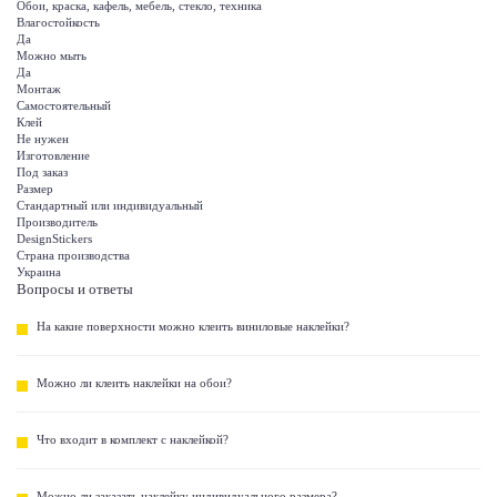
Обои, краска, кафель, мебель, стекло, техника
Влагостойкость
Да
Можно мыть
Да
Монтаж
Самостоятельный
Клей
Не нужен
Изготовление
Под заказ
Размер
Стандартный или индивидуальный
Производитель
DesignStickers
Страна производства
Украина
Вопросы и ответы
На какие поверхности можно клеить виниловые наклейки?
Можно ли клеить наклейки на обои?
Что входит в комплект с наклейкой?
Можно ли заказать наклейку индивидуального размера?