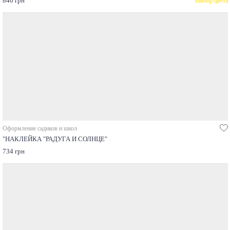
840 грн
Выбор цвета
Оформление садиков и школ
"НАКЛЕЙКА "РАДУГА И СОЛНЦЕ"
734 грн