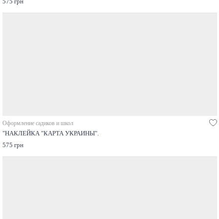
575 грн
Оформление садиков и школ
"НАКЛЕЙКА "КАРТА УКРАИНЫ".
575 грн