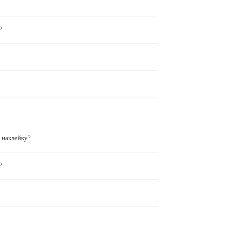
?
 наклейку?
?