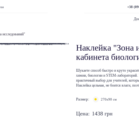
+38 (09
.ua
Дос
а исследований"
Наклейка "Зона 
кабинета биолог
Шукаете способ быстро и круто украсит
химии, биологии и STEM-лабораторий. 
практичный выбор для учителей, котор
Наклейка цельная, не боится влаги, поэ
Размер:
270х90 см
Цена:
1438
грн