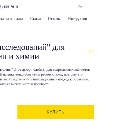
6) 196-70-11
Ru
тавка и оплата
Статьи
Отзывы
Инструкции
исследований" для
ии и химии
ь стены? Этот декор подойдёт для современных кабинетов
Наклейка чётко обозначит рабочую зону, поэтому это
ые хотят подчеркнуть инновационный подход к обучению.
тому её можно мыть и протирать.
КУПИТЬ