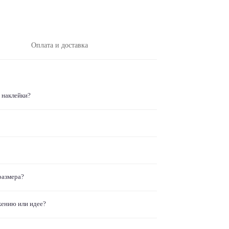
Оплата и доставка
 наклейки?
размера?
жению или идее?