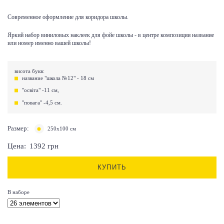
Современное оформление для коридора школы.
Яркий набор виниловых наклеек для фойе школы - в центре композиции название
или номер именно вашей школы!
висота букв:
название "школа №12" - 18 см
"освіта" -11 см,
"повага" -4,5 см.
Размер:
250х100 см
Цена:
1392
грн
КУПИТЬ
В наборе