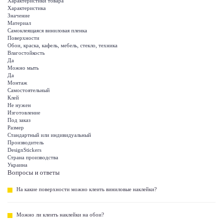
Характеристики товара
Характеристика
Значение
Материал
Самоклеящаяся виниловая пленка
Поверхности
Обои, краска, кафель, мебель, стекло, техника
Влагостойкость
Да
Можно мыть
Да
Монтаж
Самостоятельный
Клей
Не нужен
Изготовление
Под заказ
Размер
Стандартный или индивидуальный
Производитель
DesignStickers
Страна производства
Украина
Вопросы и ответы
На какие поверхности можно клеить виниловые наклейки?
Можно ли клеить наклейки на обои?