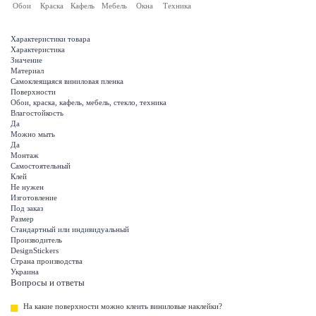
Обои
Краска
Кафель
Мебель
Окна
Техника
Характеристики товара
Характеристика
Значение
Материал
Самоклеящаяся виниловая пленка
Поверхности
Обои, краска, кафель, мебель, стекло, техника
Влагостойкость
Да
Можно мыть
Да
Монтаж
Самостоятельный
Клей
Не нужен
Изготовление
Под заказ
Размер
Стандартный или индивидуальный
Производитель
DesignStickers
Страна производства
Украина
Вопросы и ответы
На какие поверхности можно клеить виниловые наклейки?