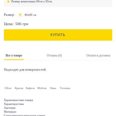
Размер композиции 80см х 85см.
Размер:
80х80 см
Цена:
506
грн
КУПИТЬ
Все о товаре
Отзывы (6)
Оплата и доставка
Подходит для поверхностей:
Обои
Краска
Кафель
Мебель
Окна
Техника
Характеристики товара
Характеристика
Значение
Материал
Самоклеящаяся виниловая пленка