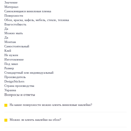
Значение
Материал
Самоклеящаяся виниловая пленка
Поверхности
Обои, краска, кафель, мебель, стекло, техника
Влагостойкость
Да
Можно мыть
Да
Монтаж
Самостоятельный
Клей
Не нужен
Изготовление
Под заказ
Размер
Стандартный или индивидуальный
Производитель
DesignStickers
Страна производства
Украина
Вопросы и ответы
На какие поверхности можно клеить виниловые наклейки?
Можно ли клеить наклейки на обои?