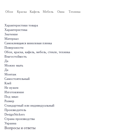
Обои
Краска
Кафель
Мебель
Окна
Техника
Характеристики товара
Характеристика
Значение
Материал
Самоклеящаяся виниловая пленка
Поверхности
Обои, краска, кафель, мебель, стекло, техника
Влагостойкость
Да
Можно мыть
Да
Монтаж
Самостоятельный
Клей
Не нужен
Изготовление
Под заказ
Размер
Стандартный или индивидуальный
Производитель
DesignStickers
Страна производства
Украина
Вопросы и ответы