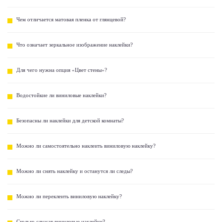
Чем отличается матовая пленка от глянцевой?
Что означает зеркальное изображение наклейки?
Для чего нужна опция «Цвет стены»?
Водостойкие ли виниловые наклейки?
Безопасны ли наклейки для детской комнаты?
Можно ли самостоятельно наклеить виниловую наклейку?
Можно ли снять наклейку и останутся ли следы?
Можно ли переклеить виниловую наклейку?
Сколько служат виниловые наклейки?