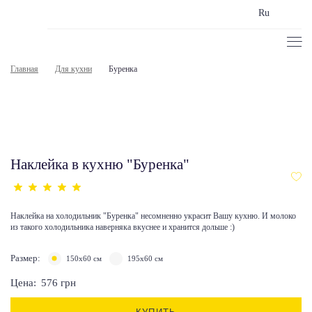
Ru
Главная
Для кухни
Буренка
Наклейка в кухню "Буренка"
Наклейка на холодильник "Буренка" несомненно украсит Вашу кухню. И молоко
из такого холодильника наверняка вкуснее и хранится дольше :)
Размер:
150х60 см
195х60 см
Цена:
576
грн