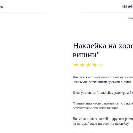
+38 (09
.ua
Дос
Наклейка на хол
вишни"
Для тех, кто хочет поселить весну в св
нежными, легчайшими цветами вишни.
Цена указана за 1 наклейку размером 1
Фронтальная часть разрезается по заказ
покупателем при наклеивании.
Возможен заказ наклейки другого разме
на который надо изготовить наклейку.