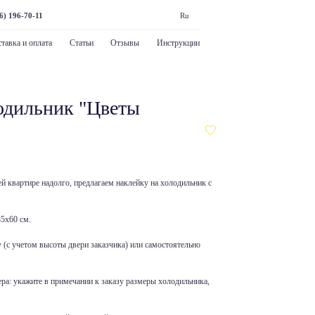
6) 196-70-11
Ru
тавка и оплата
Статьи
Отзывы
Инструкции
одильник "Цветы
оей квартире надолго, предлагаем наклейку на холодильник с
85х60 см.
у (с учетом высоты двери заказчика) или самостоятельно
ра: укажите в примечании к заказу размеры холодильника,