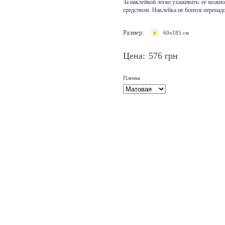
За наклейкой легко ухаживать: ее мож
средством. Наклейка не боится перепад
Размер:
60x185 см
Цена:
576
грн
Пленка