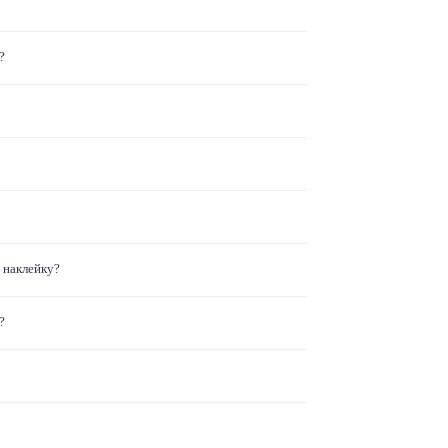
?
 наклейку?
?