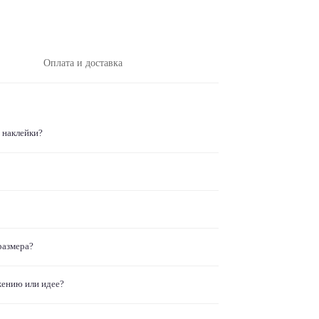
Оплата и доставка
 наклейки?
размера?
жению или идее?