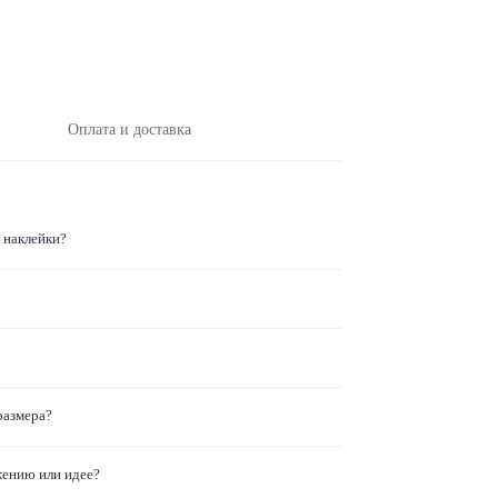
Оплата и доставка
 наклейки?
размера?
жению или идее?