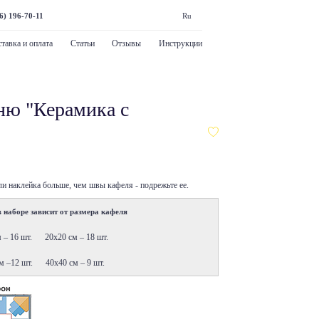
6) 196-70-11
Ru
тавка и оплата
Статьи
Отзывы
Инструкции
ню "Керамика с
ли наклейка больше, чем швы кафеля - подрежьте ее.
 наборе зависит от размера кафеля
м – 16 шт. 20х20 см – 18 шт.
м –12 шт. 40х40 см – 9 шт.