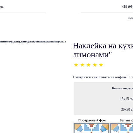
+38 (09
.ua
Дос
Наклейка на кух
лимонами"
Смотрится как печать на кафеле!
Ес
Кол-во штук в
15х15 с
30х30 с