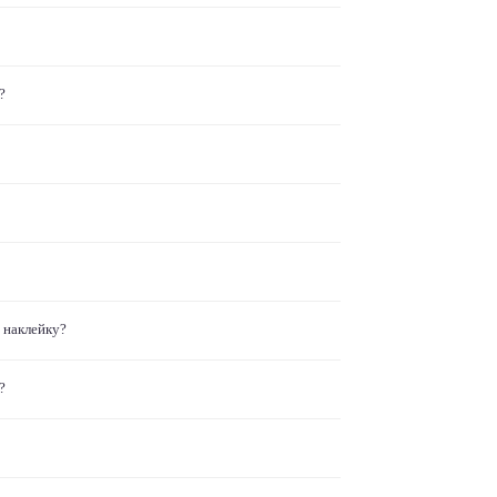
?
 наклейку?
?