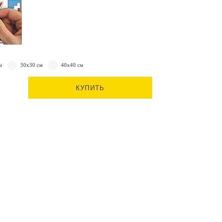
м
30х30 см
40х40 см
КУПИТЬ