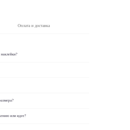
Оплата и доставка
 наклейки?
размера?
жению или идее?