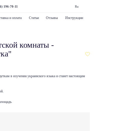
6) 196-70-11
Ru
тавка и оплата
Статьи
Отзывы
Инструкции
тской комнаты -
тка"
 деткам в изучении украинского языка и станет настоящим
ой.
площадь.