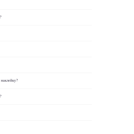
?
 наклейку?
?