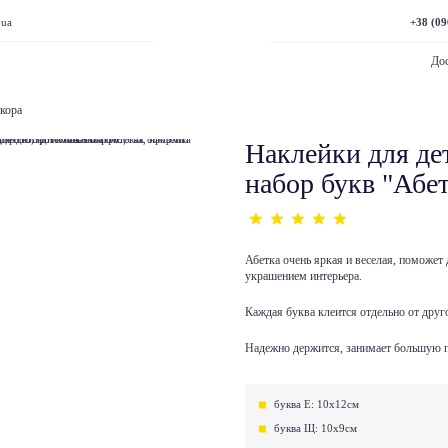
+38 (09
.ua
Дос
екора
Наклейки для де
набор букв "Абе
Абетка очень яркая и веселая, поможет
украшением интерьера.
Каждая буква клеится отдельно от друг
Надежно держится, занимает большую 
буква Е: 10x12см
буква Щ: 10х9см