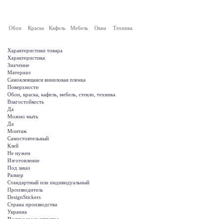
Обои
Краска
Кафель
Мебель
Окна
Техника
Характеристики товара
Характеристика
Значение
Материал
Самоклеящаяся виниловая пленка
Поверхности
Обои, краска, кафель, мебель, стекло, техника
Влагостойкость
Да
Можно мыть
Да
Монтаж
Самостоятельный
Клей
Не нужен
Изготовление
Под заказ
Размер
Стандартный или индивидуальный
Производитель
DesignStickers
Страна производства
Украина