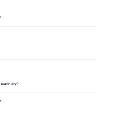
?
 наклейку?
?