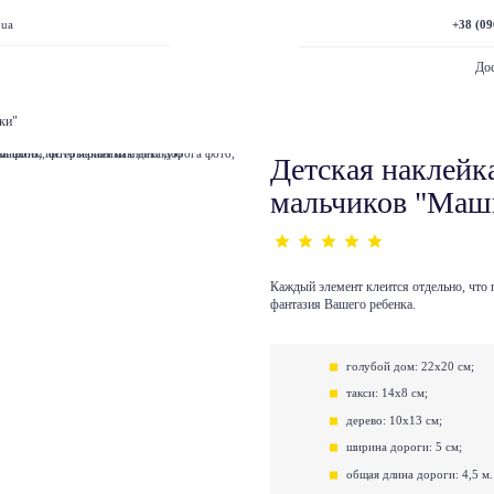
+38 (09
.ua
Дос
ки"
Детская наклейка
мальчиков "Маш
Каждый элемент клеится отдельно, что 
фантазия Вашего ребенка.
голубой дом: 22х20 см;
такси: 14х8 см;
дерево: 10х13 см;
ширина дороги: 5 см;
общая длина дороги: 4,5 м.