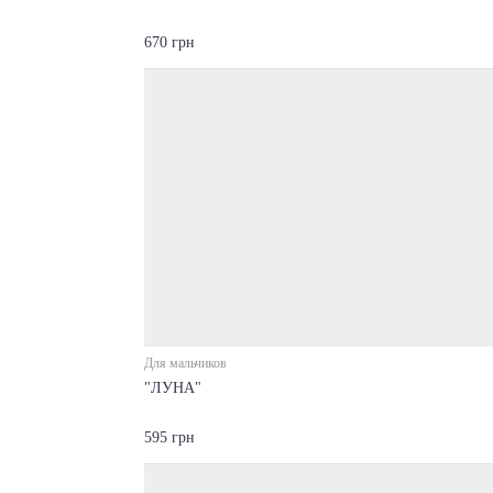
670 грн
Для мальчиков
"ЛУНА"
595 грн