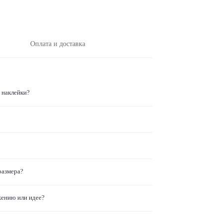
Оплата и доставка
 наклейки?
размера?
жению или идее?