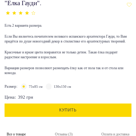
"Елка Гауди".
Есть 2 варианта размера.
Если Вы являетесь почитателем великого испанского архитектора Гауди, то Вам
придётся по душе новогодний декор в стилистике его архитектурных творений.
Красочные и яркие цвета понравятся не только детям. Такая ёлка подарит
радостное настроение и взрослым.
Вариации размеров позволяют размещать ёлку как от пола так и от стола или
комода.
Размер:
75х85 см
130х150 см
Цена:
392
грн
КУПИТЬ
Все о товаре
Отзывы (3)
Оплата и доставка