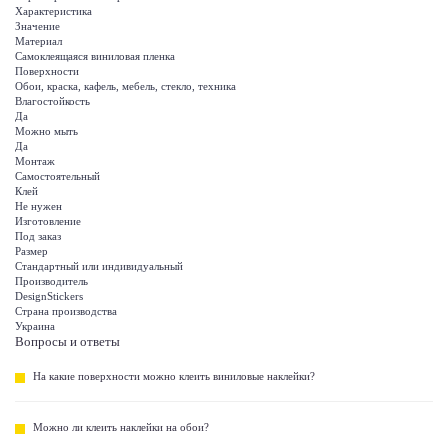
Характеристика
Значение
Материал
Самоклеящаяся виниловая пленка
Поверхности
Обои, краска, кафель, мебель, стекло, техника
Влагостойкость
Да
Можно мыть
Да
Монтаж
Самостоятельный
Клей
Не нужен
Изготовление
Под заказ
Размер
Стандартный или индивидуальный
Производитель
DesignStickers
Страна производства
Украина
Вопросы и ответы
На какие поверхности можно клеить виниловые наклейки?
Можно ли клеить наклейки на обои?