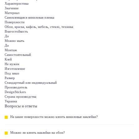
Характеристика
Значение
Материал
Самоклеящаяся виниловая пленка
Поверхности
Обои, краска, кафель, мебель, стекло, техника
Влагостойкость
Да
Можно мыть
Да
Монтаж
Самостоятельный
Клей
Не нужен
Изготовление
Под заказ
Размер
Стандартный или индивидуальный
Производитель
DesignStickers
Страна производства
Украина
Вопросы и ответы
На какие поверхности можно клеить виниловые наклейки?
Можно ли клеить наклейки на обои?