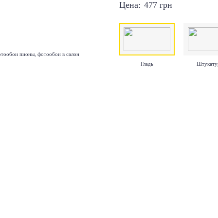
Цена:
477
грн
Гладь
Штукату