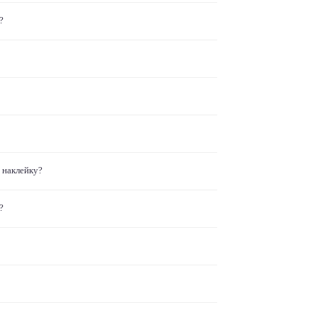
?
 наклейку?
?