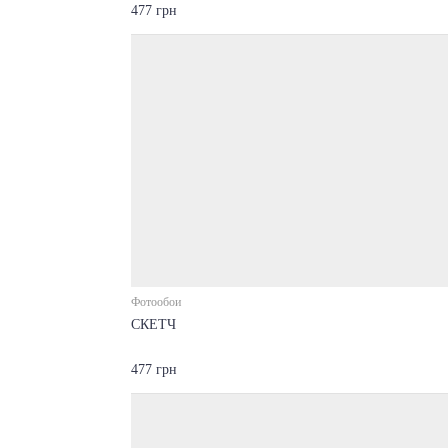
477 грн
Фотообои
СКЕТЧ
477 грн