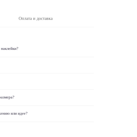
Оплата и доставка
 наклейки?
размера?
жению или идее?