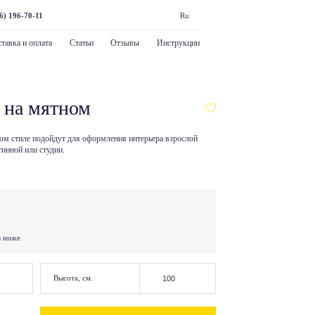
6) 196-70-11
Ru
тавка и оплата
Статьи
Отзывы
Инструкции
 на мятном
ом стиле подойдут для оформления интерьера взрослой
тинной или студии.
в ниже
Высота, см.